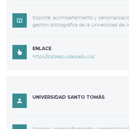
Soporte, acompañamiento y personalización

gestión bibliográfica de la Universidad de A
ENLACE

https://catalejo.udea.edu.co/
UNIVERSIDAD SANTO TOMÁS

Soporte, acompañamiento y personalización