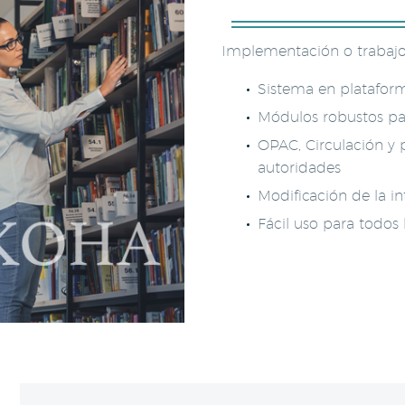
Implementación o trabajo
Sistema en platafo
Módulos robustos pa
OPAC, Circulación y 
autoridades
Modificación de la in
Fácil uso para todos 