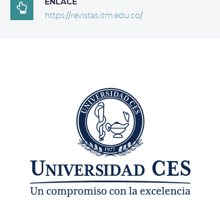
ENLACE

https://revistas.itm.edu.co/