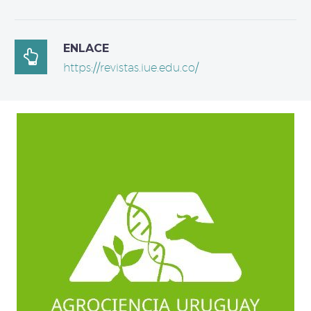
ENLACE

https://revistas.iue.edu.co/