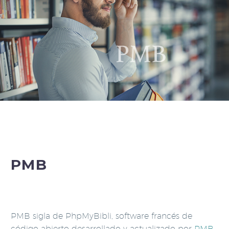
PMB
PMB sigla de PhpMyBibli, software francés de
código abierto desarrollado y actualizado por
PMB