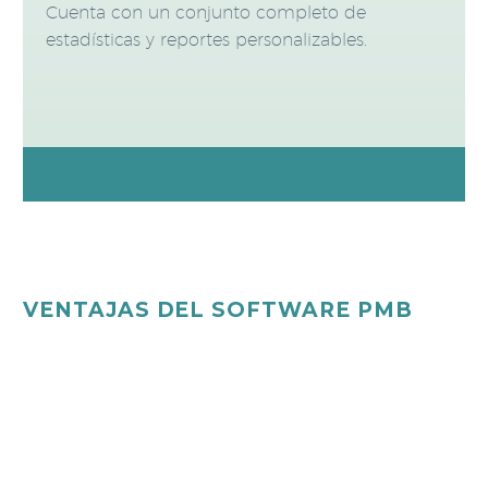
Cuenta con un conjunto completo de
estadísticas y reportes personalizables.
VENTAJAS DEL SOFTWARE PMB
El sistema PMB es un software robusto y sencillo de
usar, es intuitivo y apoya de manera dinámica al
catalogador o administrador del sistema, el OPAC
se puede modificar mediante la plataforma del
sistema.