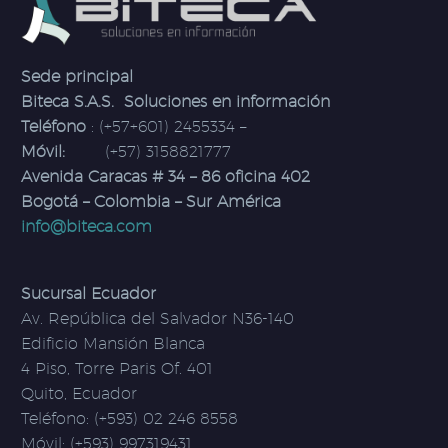
Sede principal
Biteca S.A.S. Soluciones en información
Teléfono
: (+57+601) 2455334 –
Móvil:
(+57) 3158821777
Avenida Caracas # 34 – 86 oficina 402
Bogotá – Colombia – Sur América
info@biteca.com
Sucursal Ecuador
Av. República del Salvador N36-140
Edificio Mansión Blanca
4 Piso, Torre Paris Of. 401
Quito, Ecuador
Teléfono: (+593) 02 246 8558
Móvil: (+593) 997319431