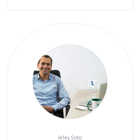
apoyo que hemos recibido de parte del
equipo de expertos en estos procesos, y
con quienes hemos desarrollado en
trabajo Colaborativo ; los profesionales
de Biteca se preocupan por la
actualización permanente y atender las
inquietudes de los editores en los
tiempos establecidos para cada proceso

Arley Soto