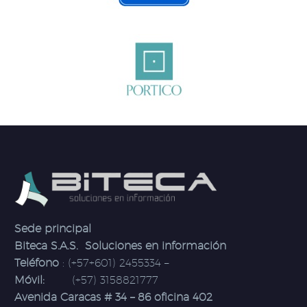
Sede principal
Biteca S.A.S. Soluciones en información
Teléfono
: (+57+601) 2455334 –
Móvil:
(+57) 3158821777
Avenida Caracas # 34 – 86 oficina 402