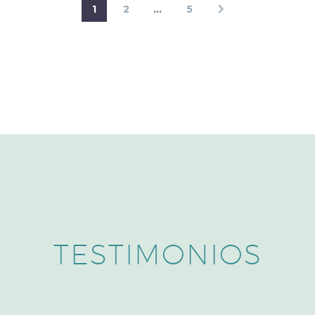
1
2
…
5
TESTIMONIOS