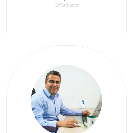
Cofundador
CAROLINA CASTAÑEDA
Instituto Tecnológico Metropolitano – ITM
Fondo Editorial
En Biteca encontramos calidad y
profesionalismo, un proveedor que
como dice su lema en realidad brinda
“soluciones en información” y eso ha
ayudado enormemente a nuestros
diferentes requerimientos en tecnología
y organización de información.