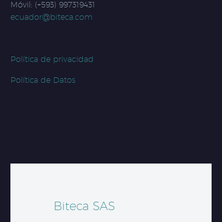
Móvil: (+593) 997319431
ecuador@biteca.com
Política de privacidad
Política de Datos
Biteca SAS