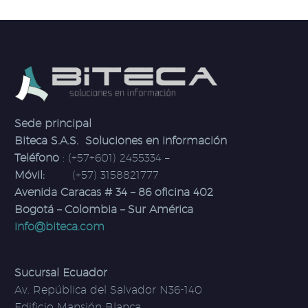
Sede principal
Biteca S.A.S. Soluciones en información
Teléfono
: (+57+601) 2455334 –
Móvil:
(+57) 3158821777
Avenida Caracas # 34 – 86 oficina 402
Bogotá – Colombia – Sur América
info@biteca.com
Sucursal Ecuador
Av. República del Salvador N36-140
Edificio Mansión Blanca