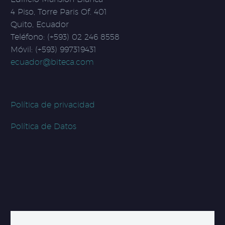
4 Piso, Torre Paris Of. 401
Quito, Ecuador
Teléfono: (+593) 02 246 8558
Móvil: (+593) 997319431
ecuador@biteca.com
Política de privacidad
Política de Datos