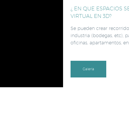
¿ EN QUE ESPACIOS 
VIRTUAL EN 3D?
Se pueden crear recorridos
industria (bodegas, etc), 
oficinas, apartamentos, ent
Galería