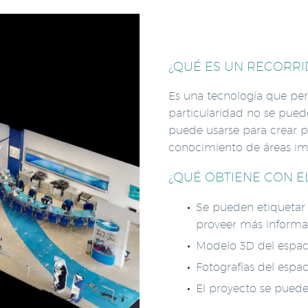
¿QUÉ ES UN RECORRI
Es una tecnología que per
particularidad no se puede
puede usarse para crear p
conocimiento de áreas im
¿QUÉ OBTIENE CON E
Se pueden etiquetar 
proveer más informa
Modelo 3D del espac
Fotografías del espa
El proyecto se puede