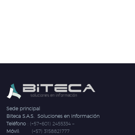
Sede principal
Biteca S.A.S. Soluciones en información
Teléfono
: (+57+601) 2455334 –
Móvil:
(+57) 3158821777